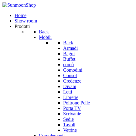
Home
Show room
Prodotti
Back
Mobili
Back
Armadi
Bagni
Buffet
comò
Comodini
Consol
Credenze
Divani
Letti
Librerie
Poltrone Pelle
Porta TV
Scrivanie
Sedie
Tavoli
Vetrine
Complementi