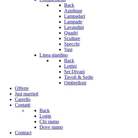
Back
Applique
Lampadari
Lampade
Lavandini
Quadri
Sculture
Specchi
Vasi
Linea giardino
Back
Lettini
Set Divani
Tavoli & Sedie
Ombrelloni
Offerte
Just married
Carrello
Contatti
Back
Login
Chi siamo
Dove siamo
Contract