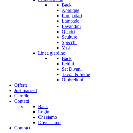
Back
Applique
Lampadari
Lampade
Lavandini
Quadri
Sculture
Specchi
Vasi
Linea giardino
Back
Lettini
Set Divani
Tavoli & Sedie
Ombrelloni
Offerte
Just married
Carrello
Contatti
Back
Login
Chi siamo
Dove siamo
Contract