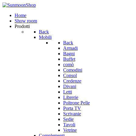
Home
Show room
Prodotti
Back
Mobili
Back
Armadi
Bagni
Buffet
comò
Comodini
Consol
Credenze
Divani
Letti
Librerie
Poltrone Pelle
Porta TV
Scrivanie
Sedie
Tavoli
Vetrine
Complementi