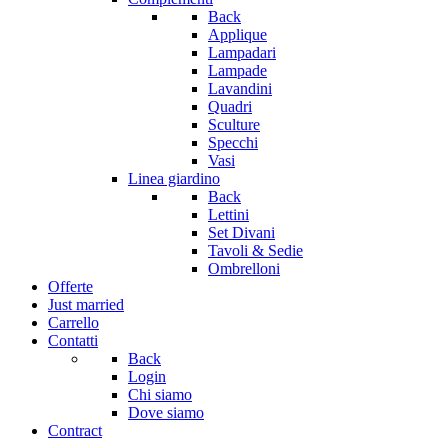
Back
Applique
Lampadari
Lampade
Lavandini
Quadri
Sculture
Specchi
Vasi
Linea giardino
Back
Lettini
Set Divani
Tavoli & Sedie
Ombrelloni
Offerte
Just married
Carrello
Contatti
Back
Login
Chi siamo
Dove siamo
Contract