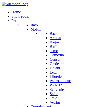
Home
Show room
Prodotti
Back
Mobili
Back
Armadi
Bagni
Buffet
comò
Comodini
Consol
Credenze
Divani
Letti
Librerie
Poltrone Pelle
Porta TV
Scrivanie
Sedie
Tavoli
Vetrine
Complementi