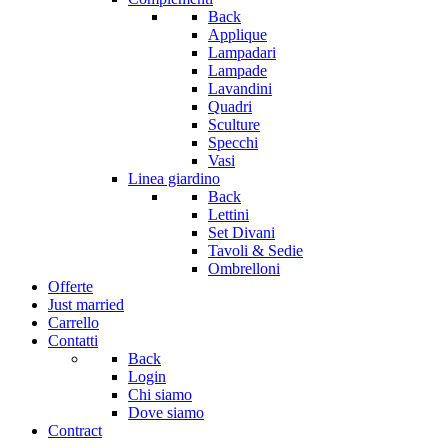
Back
Applique
Lampadari
Lampade
Lavandini
Quadri
Sculture
Specchi
Vasi
Linea giardino
Back
Lettini
Set Divani
Tavoli & Sedie
Ombrelloni
Offerte
Just married
Carrello
Contatti
Back
Login
Chi siamo
Dove siamo
Contract