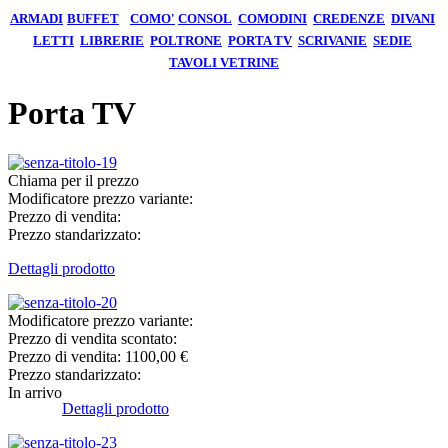
ARMADI
BUFFET
COMO'
CONSOL
COMODINI
CREDENZE
DIVANI
LETTI
LIBRERIE
POLTRONE
PORTA TV
SCRIVANIE
SEDIE
TAVOLI
VETRINE
Porta TV
Chiama per il prezzo
Modificatore prezzo variante:
Prezzo di vendita:
Prezzo standarizzato:
Dettagli prodotto
Modificatore prezzo variante:
Prezzo di vendita scontato:
Prezzo di vendita:
1100,00 €
Prezzo standarizzato:
In arrivo
Dettagli prodotto