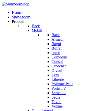
Home
Show room
Prodotti
Back
Mobili
Back
Armadi
Bagni
Buffet
comò
Comodini
Consol
Credenze
Divani
Letti
Librerie
Poltrone Pelle
Porta TV
Scrivanie
Sedie
Tavoli
Vetrine
Complementi