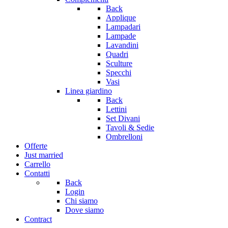
Back
Applique
Lampadari
Lampade
Lavandini
Quadri
Sculture
Specchi
Vasi
Linea giardino
Back
Lettini
Set Divani
Tavoli & Sedie
Ombrelloni
Offerte
Just married
Carrello
Contatti
Back
Login
Chi siamo
Dove siamo
Contract