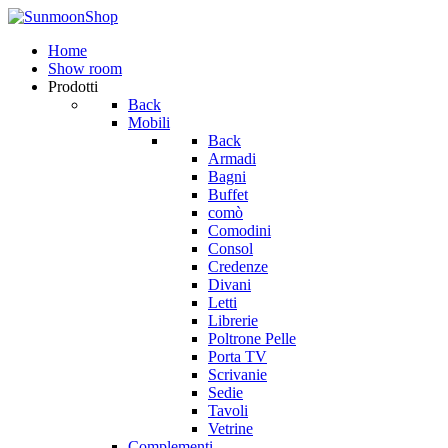
Home
Show room
Prodotti
Back
Mobili
Back
Armadi
Bagni
Buffet
comò
Comodini
Consol
Credenze
Divani
Letti
Librerie
Poltrone Pelle
Porta TV
Scrivanie
Sedie
Tavoli
Vetrine
Complementi