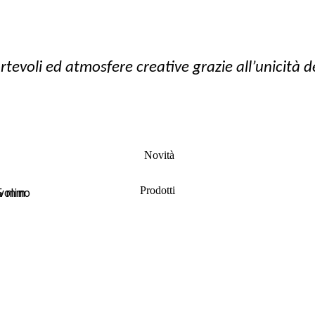
voli ed atmosfere creative grazie all’unicità del
Novità
Prodotti
 5 mm
avolino