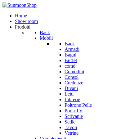
Home
Show room
Prodotti
Back
Mobili
Back
Armadi
Bagni
Buffet
comò
Comodini
Consol
Credenze
Divani
Letti
Librerie
Poltrone Pelle
Porta TV
Scrivanie
Sedie
Tavoli
Vetrine
Complementi