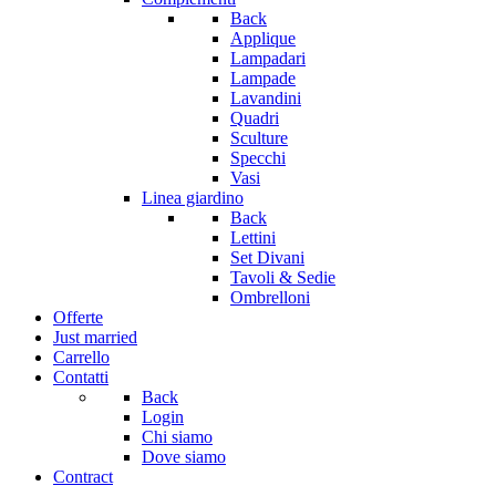
Back
Applique
Lampadari
Lampade
Lavandini
Quadri
Sculture
Specchi
Vasi
Linea giardino
Back
Lettini
Set Divani
Tavoli & Sedie
Ombrelloni
Offerte
Just married
Carrello
Contatti
Back
Login
Chi siamo
Dove siamo
Contract