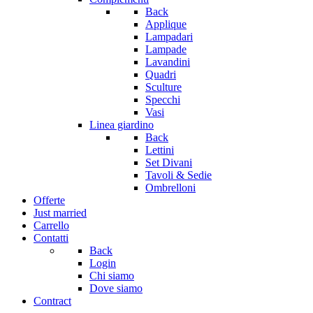
Back
Applique
Lampadari
Lampade
Lavandini
Quadri
Sculture
Specchi
Vasi
Linea giardino
Back
Lettini
Set Divani
Tavoli & Sedie
Ombrelloni
Offerte
Just married
Carrello
Contatti
Back
Login
Chi siamo
Dove siamo
Contract