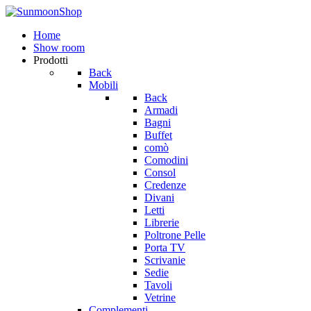
Home
Show room
Prodotti
Back
Mobili
Back
Armadi
Bagni
Buffet
comò
Comodini
Consol
Credenze
Divani
Letti
Librerie
Poltrone Pelle
Porta TV
Scrivanie
Sedie
Tavoli
Vetrine
Complementi