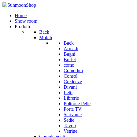
Home
Show room
Prodotti
Back
Mobili
Back
Armadi
Bagni
Buffet
comò
Comodini
Consol
Credenze
Divani
Letti
Librerie
Poltrone Pelle
Porta TV
Scrivanie
Sedie
Tavoli
Vetrine
Complementi