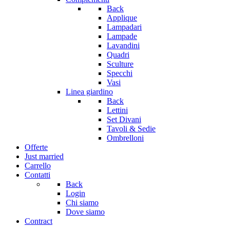
Back
Applique
Lampadari
Lampade
Lavandini
Quadri
Sculture
Specchi
Vasi
Linea giardino
Back
Lettini
Set Divani
Tavoli & Sedie
Ombrelloni
Offerte
Just married
Carrello
Contatti
Back
Login
Chi siamo
Dove siamo
Contract