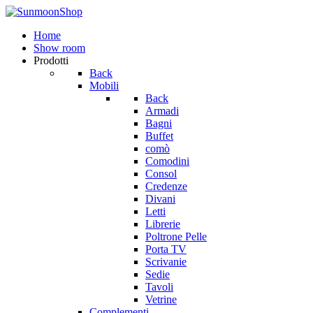
Home
Show room
Prodotti
Back
Mobili
Back
Armadi
Bagni
Buffet
comò
Comodini
Consol
Credenze
Divani
Letti
Librerie
Poltrone Pelle
Porta TV
Scrivanie
Sedie
Tavoli
Vetrine
Complementi