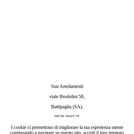
Tessuto cuscini
RESISTENTE AI RAGGI UV - IDROREPELLENTE E
ANTIMACCHIA
RESISTENTE ALLA MUFFA - TRASPIRANTE -
FACILE MANUTENZIONE
Sun Arredamenti
viale Brodolini 58,
Battipaglia (SA),
0828 366525
info@sunmoon.it
I cookie ci permettono di migliorare la tua esperienza utente
continuando a navigare su questo sito, accetti il loro impiego