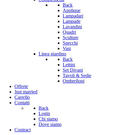
Back
Applique
Lampadari
Lampade
Lavandini
Quadri
Sculture
Specchi
Vasi
Linea giardino
Back
Lettini
Set Divani
Tavoli & Sedie
Ombrelloni
Offerte
Just married
Carrello
Contatti
Back
Login
Chi siamo
Dove siamo
Contract