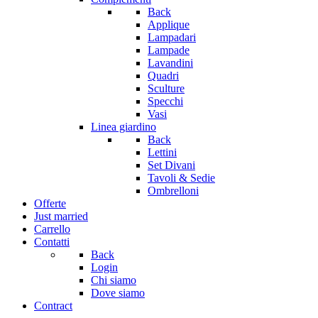
Back
Applique
Lampadari
Lampade
Lavandini
Quadri
Sculture
Specchi
Vasi
Linea giardino
Back
Lettini
Set Divani
Tavoli & Sedie
Ombrelloni
Offerte
Just married
Carrello
Contatti
Back
Login
Chi siamo
Dove siamo
Contract