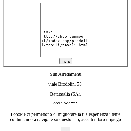
invia
Sun Arredamenti
viale Brodolini 58,
Battipaglia (SA),
0828 366525
info@sunmoon.it
I cookie ci permettono di migliorare la tua esperienza utente
continuando a navigare su questo sito, accetti il loro impiego
SiteMap
|
Login
|
Chi siamo
ok