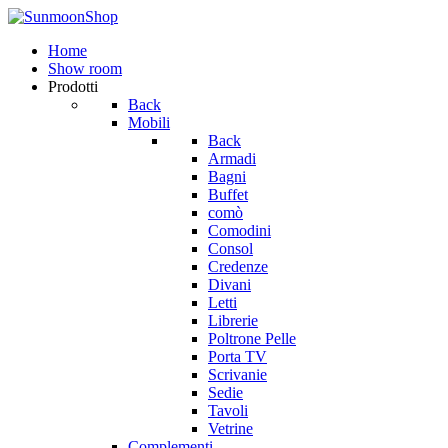
Home
Show room
Prodotti
Back
Mobili
Back
Armadi
Bagni
Buffet
comò
Comodini
Consol
Credenze
Divani
Letti
Librerie
Poltrone Pelle
Porta TV
Scrivanie
Sedie
Tavoli
Vetrine
Complementi