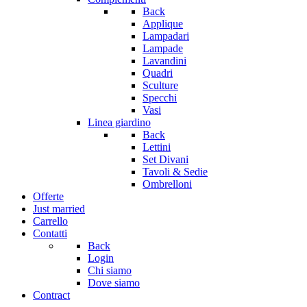
Back
Applique
Lampadari
Lampade
Lavandini
Quadri
Sculture
Specchi
Vasi
Linea giardino
Back
Lettini
Set Divani
Tavoli & Sedie
Ombrelloni
Offerte
Just married
Carrello
Contatti
Back
Login
Chi siamo
Dove siamo
Contract