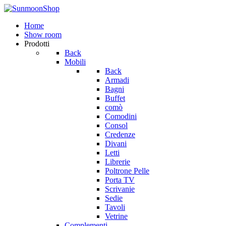
Home
Show room
Prodotti
Back
Mobili
Back
Armadi
Bagni
Buffet
comò
Comodini
Consol
Credenze
Divani
Letti
Librerie
Poltrone Pelle
Porta TV
Scrivanie
Sedie
Tavoli
Vetrine
Complementi