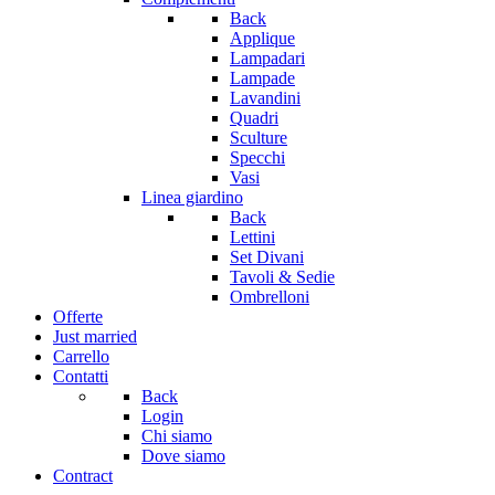
Back
Applique
Lampadari
Lampade
Lavandini
Quadri
Sculture
Specchi
Vasi
Linea giardino
Back
Lettini
Set Divani
Tavoli & Sedie
Ombrelloni
Offerte
Just married
Carrello
Contatti
Back
Login
Chi siamo
Dove siamo
Contract