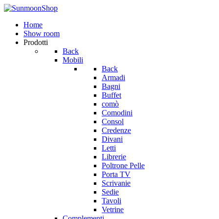
Home
Show room
Prodotti
Back
Mobili
Back
Armadi
Bagni
Buffet
comò
Comodini
Consol
Credenze
Divani
Letti
Librerie
Poltrone Pelle
Porta TV
Scrivanie
Sedie
Tavoli
Vetrine
Complementi