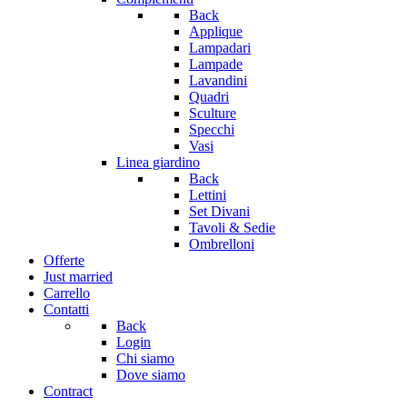
Back
Applique
Lampadari
Lampade
Lavandini
Quadri
Sculture
Specchi
Vasi
Linea giardino
Back
Lettini
Set Divani
Tavoli & Sedie
Ombrelloni
Offerte
Just married
Carrello
Contatti
Back
Login
Chi siamo
Dove siamo
Contract