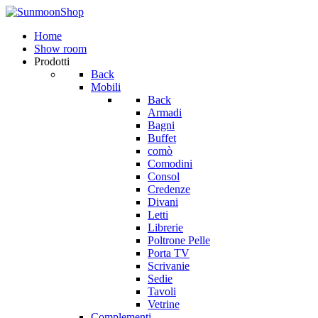
Home
Show room
Prodotti
Back
Mobili
Back
Armadi
Bagni
Buffet
comò
Comodini
Consol
Credenze
Divani
Letti
Librerie
Poltrone Pelle
Porta TV
Scrivanie
Sedie
Tavoli
Vetrine
Complementi