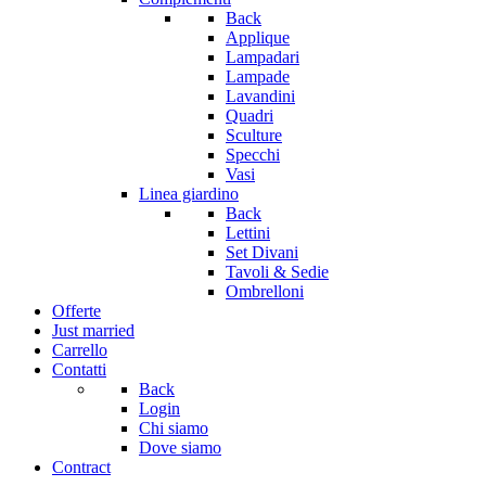
Back
Applique
Lampadari
Lampade
Lavandini
Quadri
Sculture
Specchi
Vasi
Linea giardino
Back
Lettini
Set Divani
Tavoli & Sedie
Ombrelloni
Offerte
Just married
Carrello
Contatti
Back
Login
Chi siamo
Dove siamo
Contract