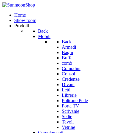
Home
Show room
Prodotti
Back
Mobili
Back
Armadi
Bagni
Buffet
comò
Comodini
Consol
Credenze
Divani
Letti
Librerie
Poltrone Pelle
Porta TV
Scrivanie
Sedie
Tavoli
Vetrine
Complementi