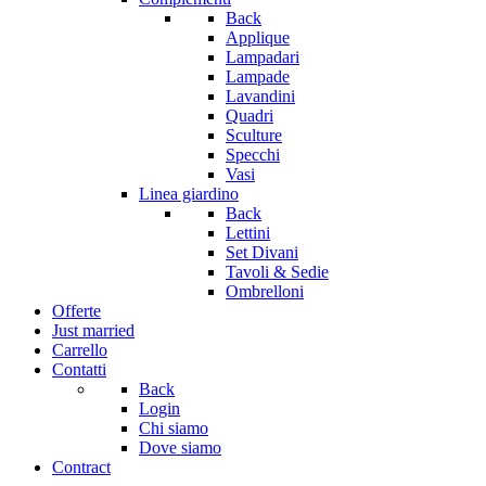
Back
Applique
Lampadari
Lampade
Lavandini
Quadri
Sculture
Specchi
Vasi
Linea giardino
Back
Lettini
Set Divani
Tavoli & Sedie
Ombrelloni
Offerte
Just married
Carrello
Contatti
Back
Login
Chi siamo
Dove siamo
Contract