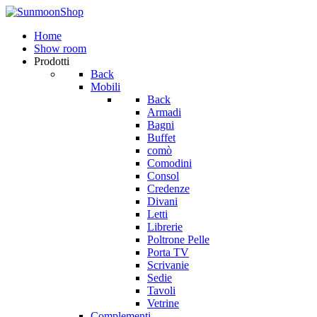
Home
Show room
Prodotti
Back
Mobili
Back
Armadi
Bagni
Buffet
comò
Comodini
Consol
Credenze
Divani
Letti
Librerie
Poltrone Pelle
Porta TV
Scrivanie
Sedie
Tavoli
Vetrine
Complementi